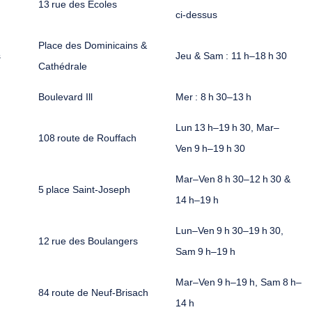
13 rue des Écoles
ci‑dessus
Place des Dominicains &
s
Jeu & Sam : 11 h–18 h 30
Cathédrale
Boulevard Ill
Mer : 8 h 30–13 h
Lun 13 h–19 h 30, Mar–
108 route de Rouffach
Ven 9 h–19 h 30
Mar–Ven 8 h 30–12 h 30 &
5 place Saint‑Joseph
14 h–19 h
Lun–Ven 9 h 30–19 h 30,
12 rue des Boulangers
Sam 9 h–19 h
Mar–Ven 9 h–19 h, Sam 8 h–
84 route de Neuf‑Brisach
14 h