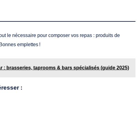
out le nécessaire pour composer vos repas : produits de
. Bonnes emplettes !
r : brasseries, taprooms & bars spécialisés (guide 2025)
éresser :