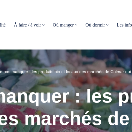
ité
À faire / à voir
Où manger
Où dormir
Les info
e pas manquer : les produits bio et locaux des marchés de Colmar qui 
anquer : les p
des marchés de