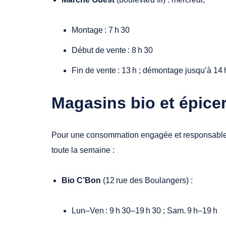
Montage : 7 h 30
Début de vente : 8 h 30
Fin de vente : 13 h ; démontage jusqu’à 14 
Magasins bio et épice
Pour une consommation engagée et responsable, p
toute la semaine :
Bio C’Bon
(12 rue des Boulangers) :
Lun–Ven : 9 h 30–19 h 30 ; Sam. 9 h–19 h