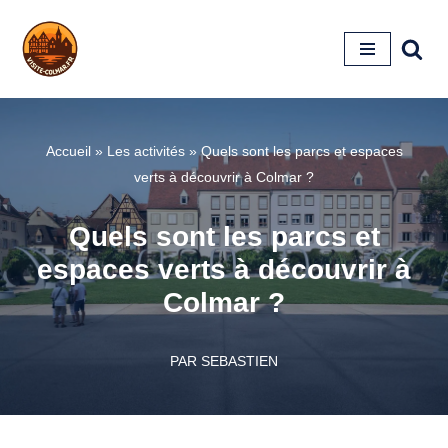
Aller
au
contenu
Accueil
»
Les activités
»
Quels sont les parcs et espaces
verts à découvrir à Colmar ?
Quels sont les parcs et
espaces verts à découvrir à
Colmar ?
PAR
SEBASTIEN