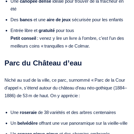
Une
canopée dense
idéale pour trouver de la fraîcheur en
été
Des
bancs
et une
aire de jeux
sécurisée pour les enfants
Entrée libre et
gratuité
pour tous
Petit conseil
: venez y lire un livre à l’ombre, c’est l’un des
meilleurs coins « tranquilles » de Colmar.
Parc du Château d’eau
Niché au sud de la ville, ce parc, surnommé « Parc de la Cour
d’appel », s’étend autour du château d’eau néo-gothique (1884–
1886) de 53 m de haut. On y apprécie :
Une
roseraie
de 38 variétés et des arbres centenaires
Un
belvédère
offrant une vue panoramique sur la vieille‑ville
Un
espace pique‑nique
et des chemins ombragés