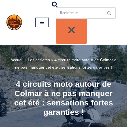
Aller
au
contenu
Accueil
»
Les activités
»
4 circuits moto autour de Colmar à
ne pas manquer cet été : sensations fortes garanties !
4 circuits moto autour de
Colmar à ne pas manquer
cet été : sensations fortes
garanties !