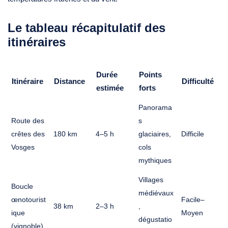
Le tableau récapitulatif des
itinéraires
Durée
Points
Itinéraire
Distance
Difficulté
estimée
forts
Panorama
Route des
s
crêtes des
180 km
4–5 h
glaciaires,
Difficile
Vosges
cols
mythiques
Villages
Boucle
médiévaux
œnotourist
Facile–
38 km
2–3 h
,
ique
Moyen
dégustatio
(vignoble)