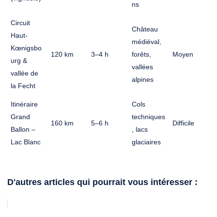
ns
Circuit
Château
Haut-
médiéval,
Kœnigsbo
120 km
3–4 h
forêts,
Moyen
urg &
vallées
vallée de
alpines
la Fecht
Itinéraire
Cols
Grand
techniques
160 km
5–6 h
Difficile
Ballon –
, lacs
Lac Blanc
glaciaires
D'autres articles qui pourrait vous intéresser :