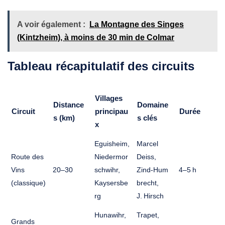
A voir également :
La Montagne des Singes
(Kintzheim), à moins de 30 min de Colmar
Tableau récapitulatif des circuits
Villages
Distance
Domaine
Circuit
principau
Durée
s (km)
s clés
x
Eguisheim,
Marcel
Route des
Niedermor
Deiss,
Vins
20–30
schwihr,
Zind‑Hum
4–5 h
(classique)
Kaysersbe
brecht,
rg
J. Hirsch
Hunawihr,
Trapet,
Grands