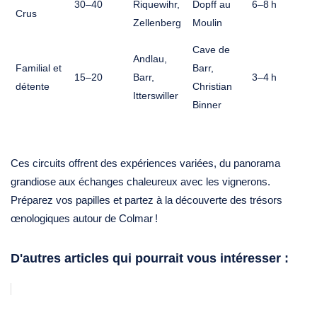
30–40
Riquewihr,
Dopff au
6–8 h
Crus
Zellenberg
Moulin
Cave de
Andlau,
Familial et
Barr,
15–20
Barr,
3–4 h
détente
Christian
Itterswiller
Binner
Ces circuits offrent des expériences variées, du panorama
grandiose aux échanges chaleureux avec les vignerons.
Préparez vos papilles et partez à la découverte des trésors
œnologiques autour de Colmar !
D'autres articles qui pourrait vous intéresser :