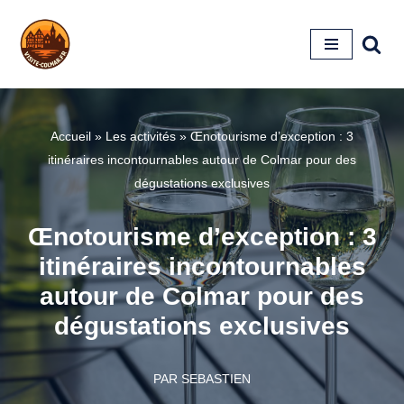
Aller
au
contenu
Accueil
»
Les activités
»
Œnotourisme d’exception : 3
itinéraires incontournables autour de Colmar pour des
dégustations exclusives
Œnotourisme d’exception : 3
itinéraires incontournables
autour de Colmar pour des
dégustations exclusives
PAR
SEBASTIEN