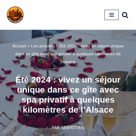
Aller
au
contenu
Accueil
»
Les activités
»
Été 2024 : vivez un séjour unique
dans ce gîte avec spa privatif à quelques kilomètres de
l’Alsace
Été 2024 : vivez un séjour
unique dans ce gîte avec
spa privatif à quelques
kilomètres de l’Alsace
PAR
SEBASTIEN